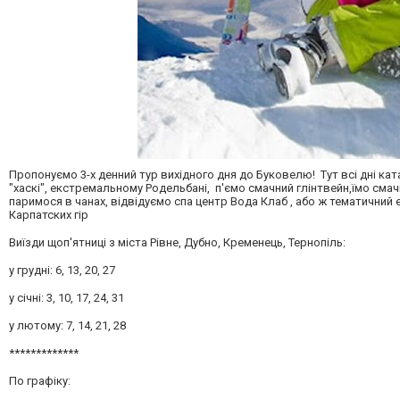
Пропонуємо 3-х денний тур вихідного дня до Буковелю! Тут всі дні кат
"хаскі", екстремальному Родельбані, п'ємо смачний глінтвейн,їмо смач
паримося в чанах, відвідуємо спа центр Вода Клаб , або ж тематичний 
Карпатских гір
Виїзди щоп'ятниці з міста Рівне, Дубно, Кременець, Тернопіль:
у грудні: 6, 13, 20, 27
у січні: 3, 10, 17, 24, 31
у лютому: 7, 14, 21, 28
*************
По графіку: