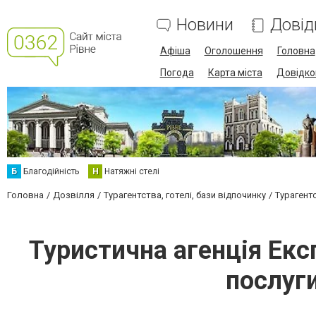
Новини
Довід
Афіша
Оголошення
Головна
Погода
Карта міста
Довідко
Б
Благодійність
Н
Натяжні стелі
Головна
Дозвілля
Турагентства, готелі, бази відпочинку
Турагент
Туристична агенція Екс
послуги