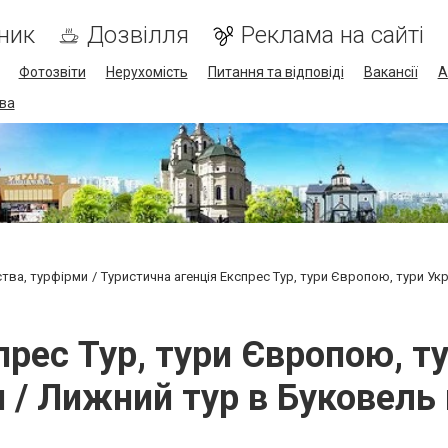
ник
Дозвілля
Реклама на сайті
Фотозвіти
Нерухомість
Питання та відповіді
Вакансії
А
ва
ства, турфірми
Туристична агенція Експрес Тур, тури Європою, тури Ук
прес Тур, тури Європою, ту
 / Лижний тур в Буковель 