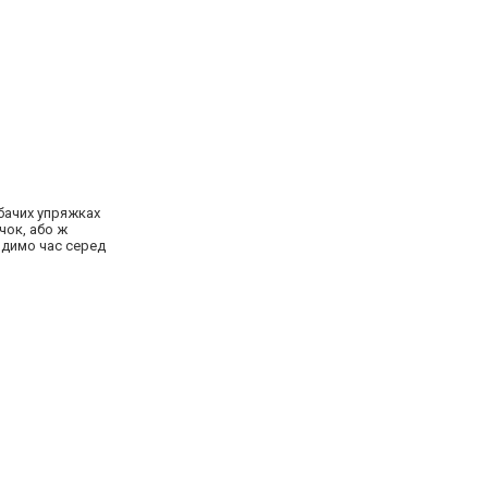
обачих упряжках
чок, або ж
водимо час серед