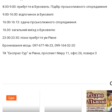
8.30-9.00: прибуття в Буковель. Підбір гірськолижного спорядження
9.00-16.00: відпочинок в Буковелі
16.00-16.15: здача гірськолижного спорядження
16.30: загальний виїзд з Буковелю
23.00-23.30: пізнє прибуття ум Рівне
Бронювання місць: 097-677-96-23, 099-164-32-20
ТА "Експрес-Тур" м Рівне, проспект Миру 11, офіс 26, поверх 3
С
2дні