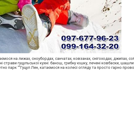
аємося на лижах, сноубордах, санчатах, ковзанах, снігоходах, джипах, с
ні страви гуцульської кухні: банош, грибну юшку, печені ковбаски, шашли
етно парк ""Гуцул Лен, катаємося на колесі огляду та просто гарно про