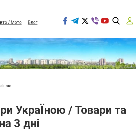
вто / Мото
Блог
раЇною
ри УкраЇною / Товари та
на 3 дні