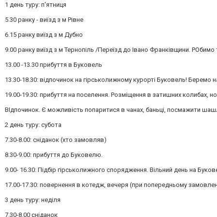
1 день туру: п'ятниця
5.30 ранку - виїзд з м Рівне
6.15 ранку виїзд з м Дубно
9.00 ранку виїзд з м Тернопіль /Переїзд до Івано Франківщини. РОбимо 
13.00 -13.30 прибуття в Буковель
13.30-18.30: відпочинок на гірськолижному курорті Буковель! Беремо на 
19.00-19.30: прибуття на поселення. Розміщення в затишних колибах, н
ВІдпочинок. Є можливість попаритися в чанах, баньці, посмажити шашли
2 день туру: субота
7.30-8.00: сніданок (хто замовляв)
8.30-9.00: прибуття до Буковелю.
9.00- 16.30: Підбір гірськолижного спорядження. Вільний день на Буков
17.00-17.30: повернення в котедж, вечеря (при попередньому замовлен
3 день туру: неділя
7.30-8.00 сніданок