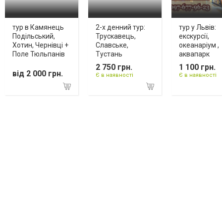
тур в Камянець
2-х денний тур:
тур у Львів:
Подільський,
Трускавець,
екскурсії,
Хотин, Чернівці +
Славське,
океанаріум ,
Поле Тюльпанів
Тустань
аквапарк
2 750 грн.
1 100 грн.
від 2 000 грн.
Є в наявності
Є в наявності