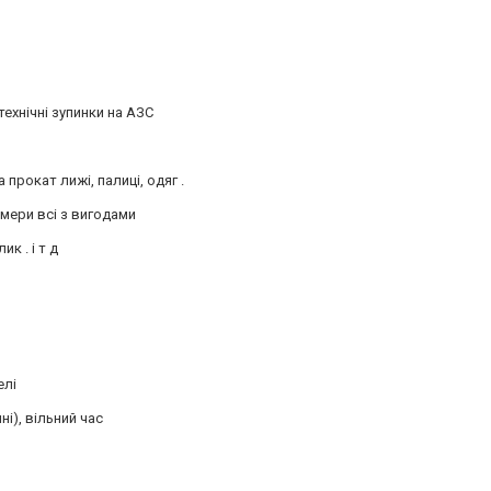
технічні зупинки на АЗС
прокат лижі, палиці, одяг .
омери всі з вигодами
к . і т д
елі
ні), вільний час