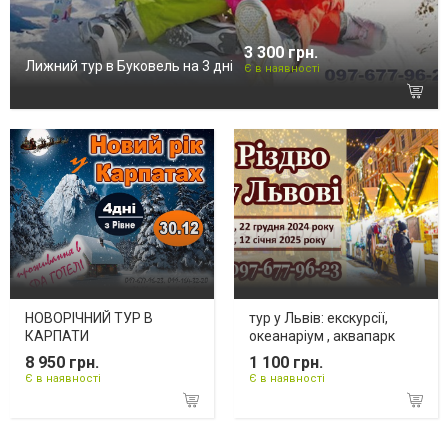
3 300 грн.
Лижний тур в Буковель на 3 дні
Є в наявності
НОВОРІЧНИЙ ТУР В
тур у Львів: екскурсії,
КАРПАТИ
океанаріум , аквапарк
8 950 грн.
1 100 грн.
Є в наявності
Є в наявності