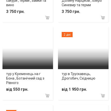
сакури , терми , замки та
Долину Нарцисів , озеро
вино
Синевир та терми
3 750 грн.
3 750 грн.
2 дні
тур у Кременець на г
тур в Трускавець,
Бона , Ботанічний сад з
Дрогобич, Східницю
Рівного
від 550 грн.
від 1 950 грн.