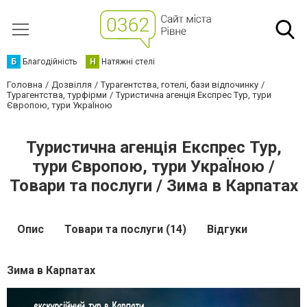
Б
Благодійність
Н
Натяжні стелі
Головна
Дозвілля
Турагентства, готелі, бази відпочинку
Турагентства, турфірми
Туристична агенція Експрес Тур, тури
Європою, тури УкраЇною
Туристична агенція Експрес Тур,
тури Європою, тури УкраЇною /
Товари та послуги / Зима в Карпатах
Опис
Товари та послуги (14)
Відгуки
Зима в Карпатах