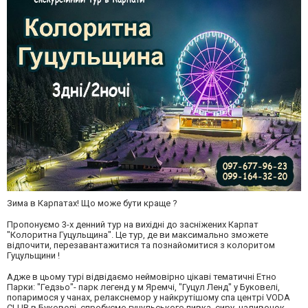
Зима в Карпатах! Що може бути краще ?
Пропонуємо 3-х денний тур на вихідні до засніжених Карпат
"Колоритна Гуцульщина". Це тур, де ви максимально зможете
відпочити, перезавантажитися та познайомитися з колоритом
Гуцульщини !
Адже в цьому турі відвідаємо неймовірно цікаві тематичні Етно
Парки: "Гедзьо"- парк легенд у м Яремчі, "Гуцул Ленд" у Буковелі,
попаримося у чанах, релакснемор у найкрутішому спа центрі VODA
CLUB в Буковелі, спробуємо гуцульського пивка, сиру, наливочок.