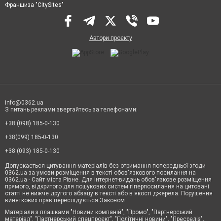
Франшиза "CitySites"
Автори проєкту
info@0362.ua
З питань реклами звертайтесь за телефонами:
+38 (098) 185-0-130
+38(099) 185-0-130
+38 (093) 185-0-130
Допускається цитування матеріалів без отримання попередньої згоди
0362.ua за умови розміщення в тексті обов'язкового посилання на
0362.ua - Сайт міста Рівне. Для інтернет-видань обов'язкове розміщення
прямого, відкритого для пошукових систем гіперпосилання на цитовані
статті не нижче другого абзацу в тексті або в якості джерела. Порушення
виняткових прав переслідується Законом.
Матеріали з плашками "Новини компаній", "Промо", "Партнерський
матеріал", "Партнерський спецпроєкт", "Політичні новини", "Пресреліз",