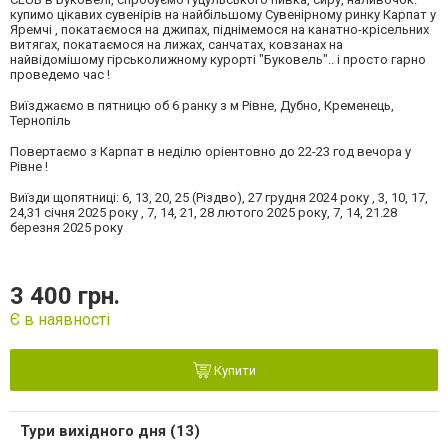
купимо цікавих сувенірів на найбільшому Сувенірному ринку Карпат у
Яремчі , покатаємося на джипах, піднімемося на канатно-крісельних
витягах, покатаємося на лижах, санчатах, ковзанах на
найвідомішому гірськолижному курорті "Буковель".. і просто гарно
проведемо час !
Виїзджаємо в пятницю об 6 ранку з м Рівне, Дубно, Кременець,
Тернопіль
Повертаємо з Карпат в неділю оріентовно до 22-23 год вечора у
Рівне !
Виїзди щопятниці: 6, 13, 20, 25 (Різдво), 27 грудня 2024 року , 3, 10, 17,
24,31 січня 2025 року , 7, 14, 21, 28 лютого 2025 року, 7, 14, 21.28
березня 2025 року
3 400 грн.
Є в наявності
Купити
Тури вихідного дня (13)